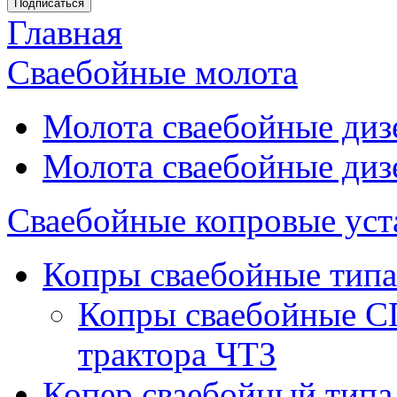
Главная
Вы здесь
Сваебойные молота
Молота сваебойные диз
Молота сваебойные диз
Сваебойные копровые уст
Копры сваебойные типа
Копры сваебойные С
трактора ЧТЗ
Копер сваебойный типа