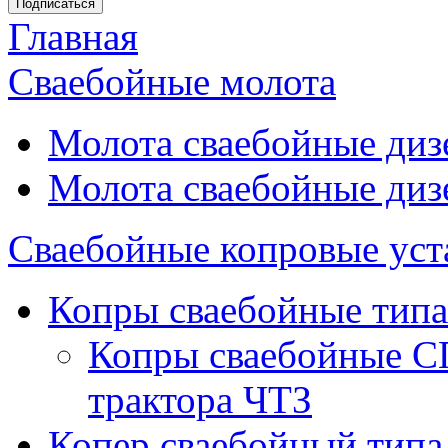
Главная
Вы здесь
Сваебойные молота
Молота сваебойные диз
Молота сваебойные диз
Сваебойные копровые уст
Копры сваебойные типа
Копры сваебойные С
трактора ЧТЗ
Копер сваебойный типа